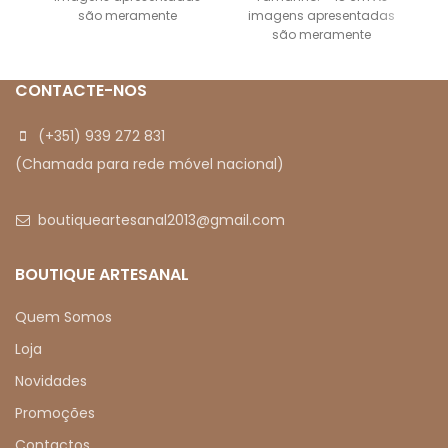
são meramente
imagens apresentadas
ilustrativas
são meramente
ilustrativas
CONTACTE-NOS
(+351) 939 272 831
(Chamada para rede móvel nacional)
boutiqueartesanal2013@gmail.com
BOUTIQUE ARTESANAL
Quem Somos
Loja
Novidades
Promoções
Contactos