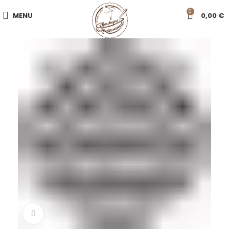
0
MENU
0,00
€
Click to enlarge