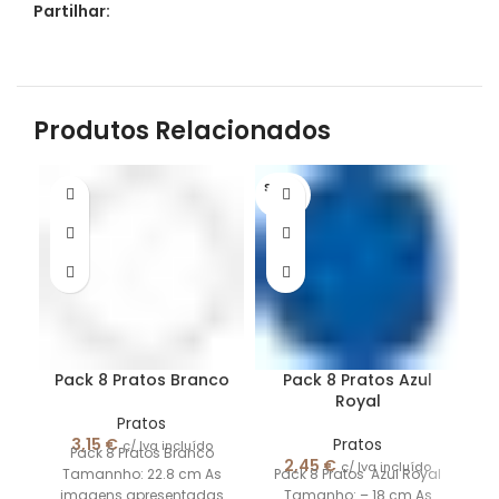
Partilhar:
Produtos Relacionados
S/STO
CK
Pack 8 Pratos Branco
Pack 8 Pratos Azul
P
Royal
Pratos
3,15
€
Pratos
c/ Iva incluído
Pack 8 Pratos Branco
2,45
€
c/ Iva incluído
Tamannho: 22.8 cm As
Pack 8 Pratos Azul Royal
imagens apresentadas
Tamanho: – 18 cm As
Ar