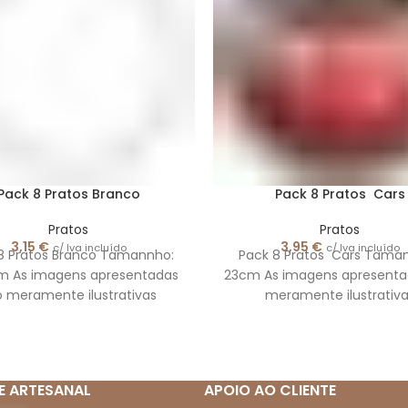
Pack 8 Pratos Branco
Pack 8 Pratos Cars
Pratos
Pratos
3,15
€
3,95
€
c/ Iva incluído
c/ Iva incluído
8 Pratos Branco Tamannho:
Pack 8 Pratos Cars Taman
cm As imagens apresentadas
23cm As imagens apresenta
o meramente ilustrativas
meramente ilustrativa
E ARTESANAL
APOIO AO CLIENTE