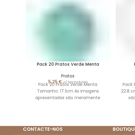
Pack 20 Pratos Verde Menta
Pratos
5,25
€
c/ Iva incluído
Pack 20 Pratos Verde Menta
Pack 
Tamanho: 17.1cm As imagens
22.8 
apresentadas são meramente
sã
ilustrativas.
CONTACTE-NOS
BOUTIQU