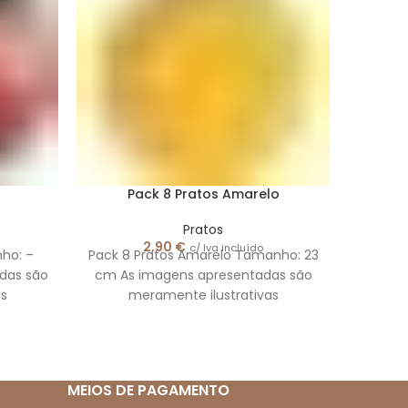
Pack 8 Pratos Amarelo
P
Pratos
2,90
€
c/ Iva incluído
ho: –
Pack 8 Pratos Amarelo Tamanho: 23
Pa
das são
cm As imagens apresentadas são
Tam
s
meramente ilustrativas
apre
MEIOS DE PAGAMENTO