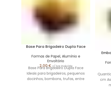
Base Para Brigadeiro Dupla Face
Emba
Formas de Papel, Alumínio e
Envoltório
For
2,00
€
c/ Iva incluído
Base Para Brigadeiro Dupla Face
Ideais para brigadeiros, pequenos
Quanti
docinhos, bombons, trufas, entre
cm As
outros. Quantidade: 20 Unidades
m
Tamanho: 3,3 x