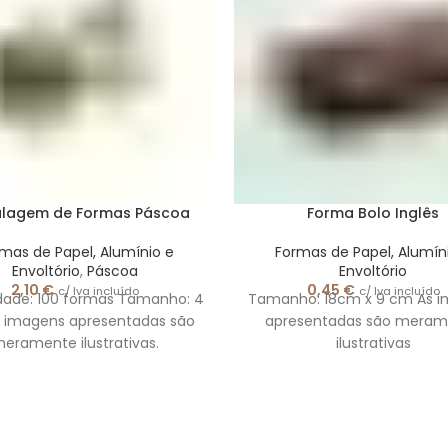
lagem de Formas Páscoa
Forma Bolo Inglês
mas de Papel, Alumínio e
Formas de Papel, Alumín
Envoltório
,
Páscoa
Envoltório
2,10
€
0,45
€
c/ Iva incluído
c/ Iva incluído
dade: 100 formas Tamanho: 4
Tamanho: 18cm x 9 cm As 
 imagens apresentadas são
apresentadas são meram
eramente ilustrativas.
ilustrativas