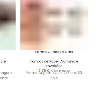
Forma Cupcake Cars
Form
io e
Formas de Papel, Alumínio e
For
Envoltório
2,75
€
c/ Iva incluído
imagens
Forma Cupcake Cars 7x3 cm, 50
Forma 
ente
Unid.
Tama
im
m