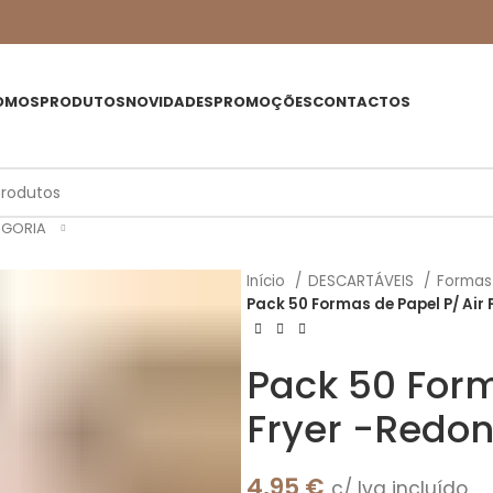
OMOS
PRODUTOS
NOVIDADES
PROMOÇÕES
CONTACTOS
EGORIA
Início
DESCARTÁVEIS
Formas 
Pack 50 Formas de Papel P/ Air
Pack 50 Form
Fryer -Redo
4,95
€
c/ Iva incluído