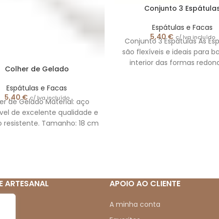
Conjunto 3 Espátula
Espátulas e Facas
5,40
€
c/ Iva incluído
Conjunto 3 Espátulas As Es
são flexíveis e ideais para b
interior das formas redon
Colher de Gelado
taças, a espátula
Espátulas e Facas
5,40
€
c/ Iva incluído
er de Gelado Material: aço
vel de excelente qualidade e
o resistente. Tamanho: 18 cm
antia: 3 anos As imagens
E ARTESANAL
APOIO AO CLIENTE
mos
A minha conta