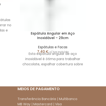
s
pátulas
arrar no
das e
Espátula Angular em Aço
Inoxidável – 29cm
Materia
32
Espátulas e Facas
apre
7,40
€
c/ Iva incluído
Esta espátula angular de aço
inoxidável é ótima para trabalhar
chocolate, espalhar cobertura sobre
bolos sobremesas. – Material: aço
inoxidável
MEIOS DE PAGAMENTO
Transferência Bancária | Multibanco
MB Way | Mastercard | Visa