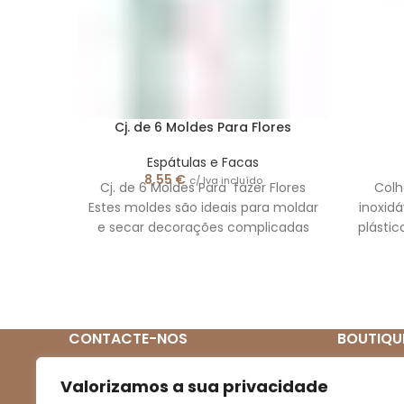
Cj. de 6 Moldes Para Flores
Espátulas e Facas
8,55
€
c/ Iva incluído
Cj. de 6 Moldes Para fazer Flores
Colh
Estes moldes são ideais para moldar
inoxidá
e secar decorações complicadas
plástic
como: flores e
Gar
CONTACTE-NOS
BOUTIQU
Quem So
(+351) 939 272 831
Valorizamos a sua privacidade