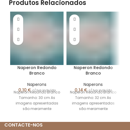
Produtos Relacionados
S/
C
Naperon Redondo
Naperon Redondo
Branco
Branco
Naperons
Naperons
0,10
€
0,14
€
c/ Iva incluído
c/ Iva incluído
Naperon Redondo Branco
Naperon Redondo Branco
N
Tamanho: 30 cm As
Tamanho: 32 cm As
imagens apresentadas
imagens apresentadas
são meramente
são meramente
ilustrativas.
ilustrativas.
CONTACTE-NOS