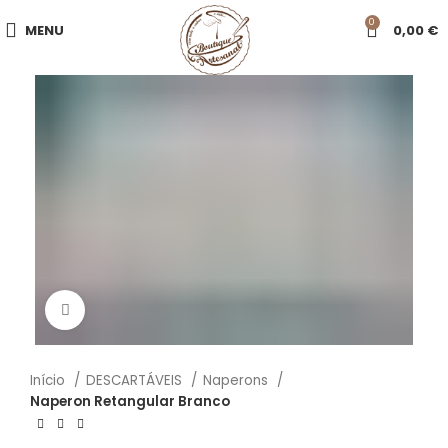
0
MENU
0,00
€
Click to enlarge
Início
DESCARTÁVEIS
Naperons
Naperon Retangular Branco