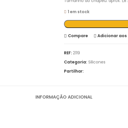
Tamanho do chapéu: aprox. 1,8 x 
1 em stock
Compare
Adicionar aos 
REF:
2119
Categoria:
Silicones
Partilhar:
INFORMAÇÃO ADICIONAL