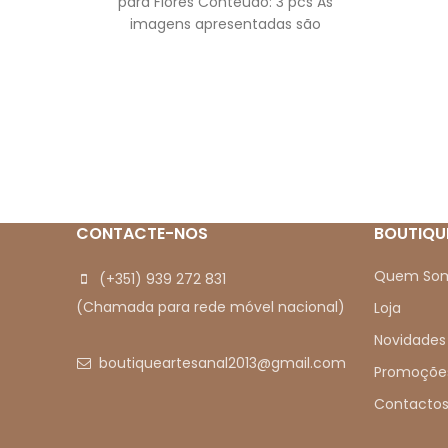
para Flores Conteúdo: 3 pcs As
imagens apresentadas são
meramente ilustrativas.
CONTACTE-NOS
BOUTIQU
Quem So
(+351) 939 272 831
(Chamada para rede móvel nacional)
Loja
Novidades
boutiqueartesanal2013@gmail.com
Promoçõe
Contacto