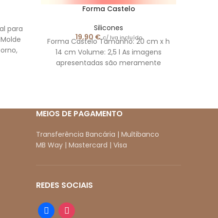
Forma Castelo
Silicones
l para
19,90
€
c/ Iva incluído
! Molde
Forma Castelo Tamanho: 20 cm x h
forno,
14 cm Volume: 2,5 l As imagens
ido e
apresentadas são meramente
ilustrativas
MEIOS DE PAGAMENTO
Transferência Bancária | Multibanco
MB Way | Mastercard | Visa
REDES SOCIAIS
facebook
instagram