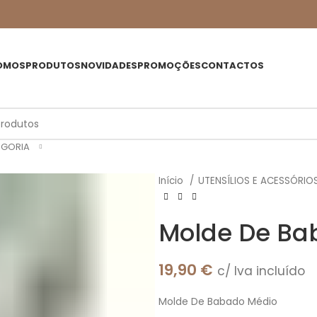
OMOS
PRODUTOS
NOVIDADES
PROMOÇÕES
CONTACTOS
EGORIA
Início
UTENSÍLIOS E ACESSÓRIO
Molde De Ba
19,90
€
c/ Iva incluído
Molde De Babado Médio