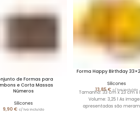
Forma Happy Birthday 33×
njunto de Formas para
Silicones
mbons e Corta Massas
13,85
€
c/ Iva incluído
Números
Tamanho: 33 cm x 23 cm x 
Volume: 3,25 l As imag
Silicones
apresentadas são meram
9,90
€
c/ Iva incluído
ilustrativas