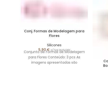
Conj. Formas de Modelagem para
Flores
Silicones
5,90
€
c/ Iva incluído
Conjunto de Formas de Modelagem
para Flores Conteúdo: 3 pcs As
Co
imagens apresentadas são
Bo
meramente ilustrativas.