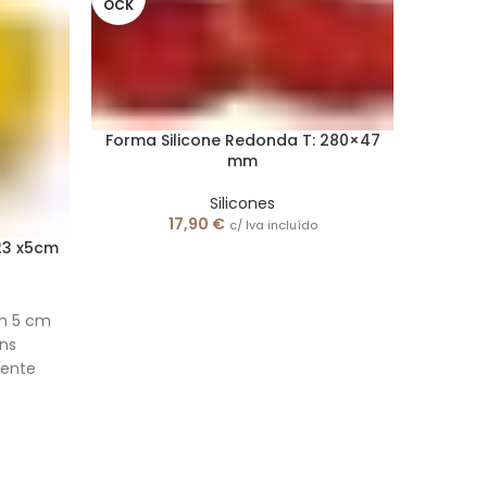
OCK
Forma Silicone Redonda T: 280×47
mm
Silicones
17,90
€
c/ Iva incluído
23 x5cm
Mol
h 5 cm
ens
Mol
ente
Tama
apre