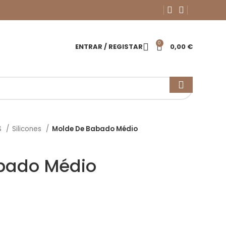
0
ENTRAR / REGISTAR
0,00
€
S
Silicones
Molde De Babado Médio
bado Médio