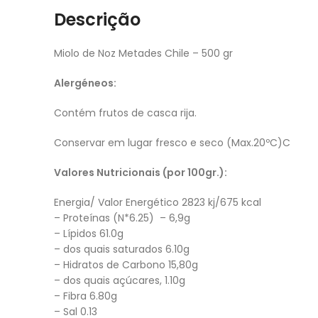
Descrição
Miolo de Noz Metades Chile – 500 gr
Alergéneos:
Contém frutos de casca rija.
Conservar em lugar fresco e seco (Max.20ºC)C
Valores Nutricionais (por 100gr.):
Energia/ Valor Energético 2823 kj/675 kcal
– Proteínas (N*6.25) – 6,9g
– Lípidos 61.0g
– dos quais saturados 6.10g
– Hidratos de Carbono 15,80g
– dos quais açúcares, 1.10g
– Fibra 6.80g
– Sal 0.13