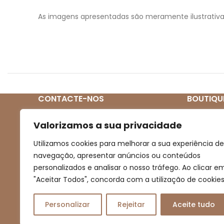
As imagens apresentadas são meramente ilustrativa
CONTACTE-NOS
BOUTIQU
Quem So
(+351) 939 272 831
Valorizamos a sua privacidade
(Chamada para rede móvel nacional)
Loja
Utilizamos cookies para melhorar a sua experiência de
Novidades
navegação, apresentar anúncios ou conteúdos
boutiqueartesanal2013@gmail.com
personalizados e analisar o nosso tráfego. Ao clicar e
Promoçõe
"Aceitar Todos", concorda com a utilização de cookies
Contacto
Personalizar
Rejeitar
Aceite tudo