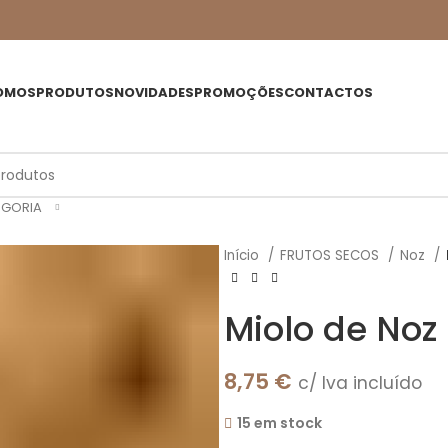
OMOS
PRODUTOS
NOVIDADES
PROMOÇÕES
CONTACTOS
EGORIA
Início
FRUTOS SECOS
Noz
Miolo de Noz
8,75
€
c/ Iva incluído
15 em stock