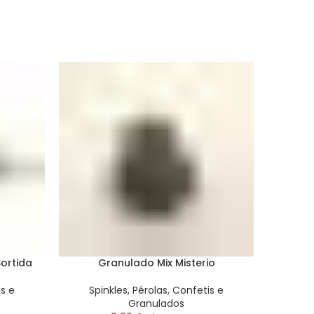
ortida
Granulado Mix Misterio
is e
Spinkles, Pérolas, Confetis e
Spi
Granulados