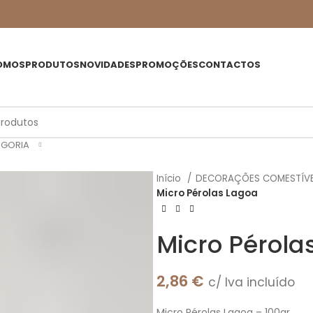
OMOS
PRODUTOS
NOVIDADES
PROMOÇÕES
CONTACTOS
EGORIA
Início
DECORAÇÕES COMESTÍV
Micro Pérolas Lagoa
Micro Pérola
2,86
€
c/ Iva incluído
Micro Pérolas Lagoa – 100gr