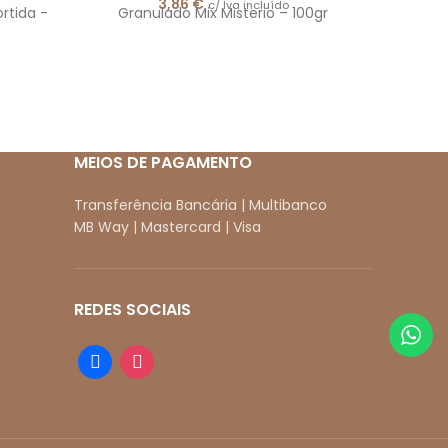
3,86
€
c/ Iva incluído
rtida -
Granulado Mix Misterio – 100gr
Pér
MEIOS DE PAGAMENTO
Transferência Bancária | Multibanco
MB Way | Mastercard | Visa
REDES SOCIAIS
facebook
instagram