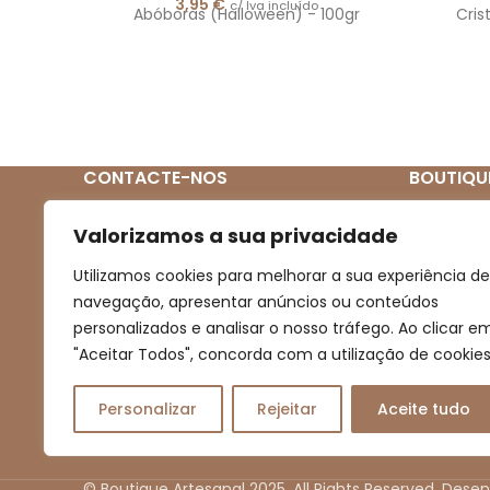
3,95
€
c/ Iva incluído
Abóboras (Halloween) - 100gr
Cris
CONTACTE-NOS
BOUTIQU
Quem So
(+351) 939 272 831
Valorizamos a sua privacidade
(Chamada para rede móvel nacional)
Loja
Utilizamos cookies para melhorar a sua experiência de
Novidades
navegação, apresentar anúncios ou conteúdos
boutiqueartesanal2013@gmail.com
personalizados e analisar o nosso tráfego. Ao clicar e
Promoçõe
"Aceitar Todos", concorda com a utilização de cookies
Contacto
Personalizar
Rejeitar
Aceite tudo
© Boutique Artesanal 2025. All Rights Reserved. Dese