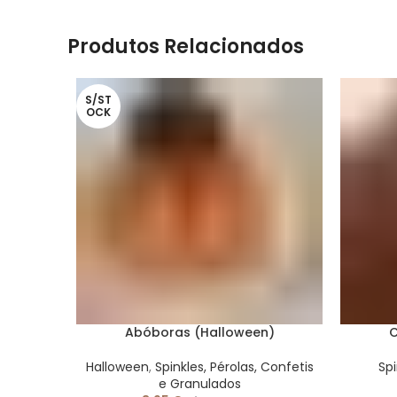
Produtos Relacionados
S/ST
OCK
Abóboras (Halloween)
C
Halloween
,
Spinkles, Pérolas, Confetis
Spi
e Granulados