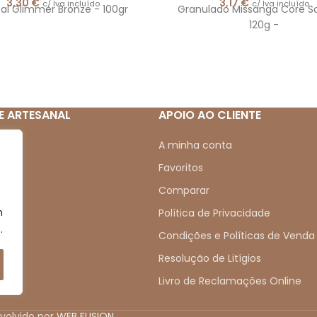
3,30
€
3,17
€
c/ Iva incluído
c/ Iva incluído
tal Glimmer Bronze - 100gr
Granulado Missanga Core So
120g -
E ARTESANAL
APOIO AO CLIENTE
mos
A minha conta
Favoritos
Comparar
m
s
Política de Privacidade
.
s
Condições e Políticas de Venda
Resolução de Litígios
Livro de Reclamações Online
nvolvido por
WEB FUSION