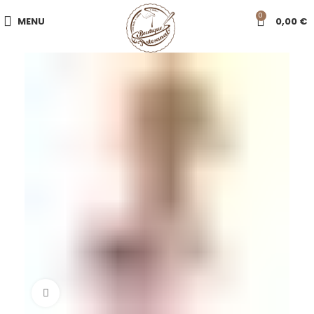
0
MENU
0,00
€
Click to enlarge