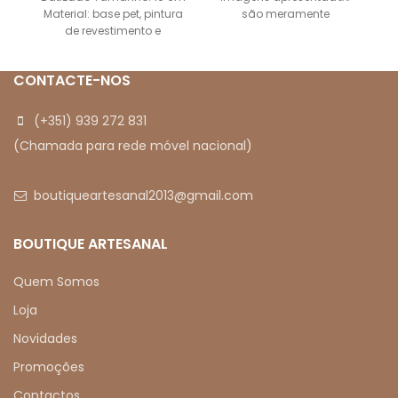
Material: base pet, pintura
são meramente
M
de revestimento e
ilustrativas.
poliresina As imagens
apresentadas são
CONTACTE-NOS
meramente
(+351) 939 272 831
(Chamada para rede móvel nacional)
boutiqueartesanal2013@gmail.com
BOUTIQUE ARTESANAL
Quem Somos
Loja
Novidades
Promoções
Contactos