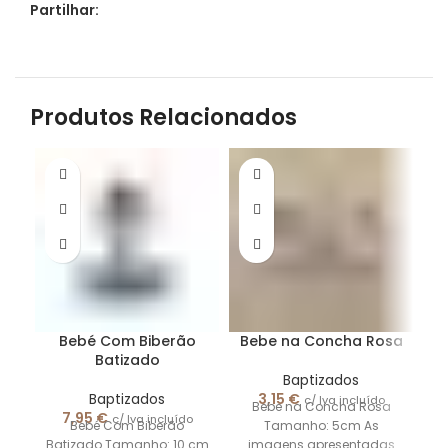
Partilhar:
Produtos Relacionados
Bebé Com Biberão
Bebe na Concha Rosa
Batizado
Baptizados
Baptizados
3,15
€
c/ Iva incluído
Bebe na Concha Rosa
7,95
€
c/ Iva incluído
Bebé Com Biberão
Tamanho: 5cm As
C
Batizado Tamanho: 10 cm
imagens apresentadas
n