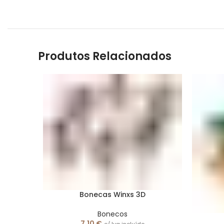
Produtos Relacionados
Bonecas Winxs 3D
Bonecos
7,10
€
c/ Iva incluído