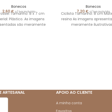
Bonecos
Bonecos
2,60
€
7,20
€
c/ Iva incluído
c/ Iva incluído
rossel Tamanho: 8 x 7 cm
Ciclista Tamanho: 8 cm Materi
rial: Plástico. As imagens
resina As imagens apresent
esentadas são meramente
meramente ilustrativa
ilustrativas.
E ARTESANAL
APOIO AO CLIENTE
mos
A minha conta
Favoritos