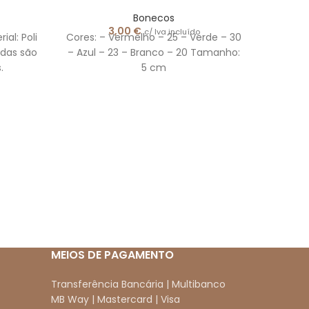
Bonecos
3,00
€
c/ Iva incluído
al: Poli
Cores: – Vermelho – 25 – Verde – 30
adas são
– Azul – 23 – Branco – 20 Tamanho:
s.
5 cm
MEIOS DE PAGAMENTO
Transferência Bancária | Multibanco
MB Way | Mastercard | Visa