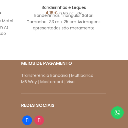
Bandeirinhas e Leques
s
4,15
€
c/ Iva incluído
Bandeirinhas Triangular Safari
Tamanh
e Metal
Tamanho: 2,3 m x 25 cm As imagens
As i
m As
apresentadas são meramente
,
são
ilustrativas.
s
MEIOS DE PAGAMENTO
Transferência Bancária | Multibanco
MB Way | Mastercard | Visa
REDES SOCIAIS
facebook
instagram