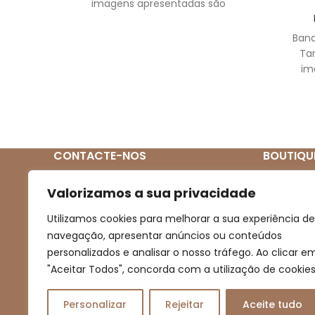
imagens apresentadas são
meramente ilustrativas.
Band
Ta
im
m
CONTACTE-NOS
BOUTIQU
Quem So
(+351) 939 272 831
Valorizamos a sua privacidade
(Chamada para rede móvel nacional)
Loja
Utilizamos cookies para melhorar a sua experiência de
Novidades
navegação, apresentar anúncios ou conteúdos
boutiqueartesanal2013@gmail.com
personalizados e analisar o nosso tráfego. Ao clicar e
Promoçõe
"Aceitar Todos", concorda com a utilização de cookies
Contacto
Personalizar
Rejeitar
Aceite tudo