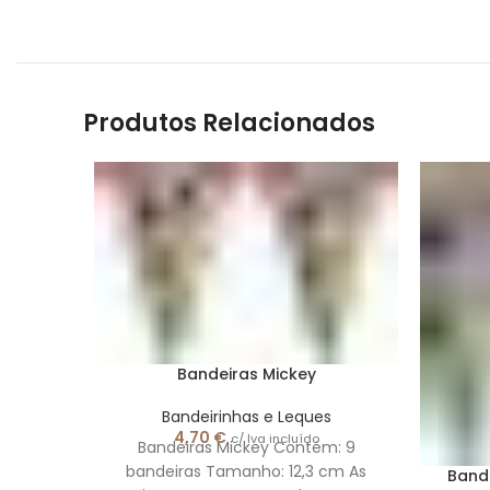
Produtos Relacionados
Bandeiras Mickey
Bandeirinhas e Leques
4,70
€
c/ Iva incluído
Bandeiras Mickey Contém: 9
bandeiras Tamanho: 12,3 cm As
Bande