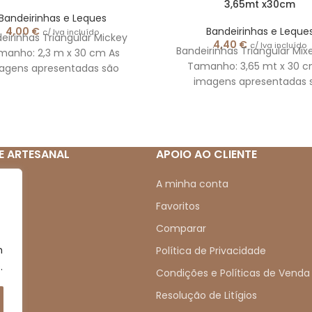
3,65mt x30cm
Bandeirinhas e Leques
4,00
€
Bandeirinhas e Leque
c/ Iva incluído
eirinhas Triangular Mickey
4,40
€
c/ Iva incluído
Bandeirinhas Triangular Mix
manho: 2,3 m x 30 cm As
Tamanho: 3,65 mt x 30 c
agens apresentadas são
imagens apresentadas 
eramente ilustrativas.
meramente ilustrativa
E ARTESANAL
APOIO AO CLIENTE
mos
A minha conta
Favoritos
Comparar
m
s
Política de Privacidade
.
s
Condições e Políticas de Venda
Resolução de Litígios