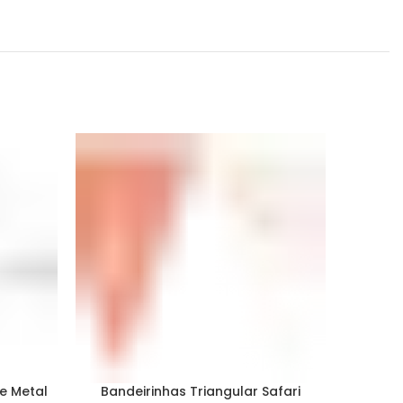
S/ST
OCK
e Metal
Bandeirinhas Triangular Safari
Ba