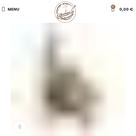
0
MENU
0,00
€
Click to enlarge