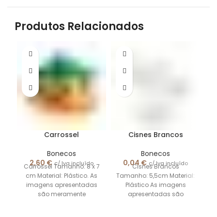
Produtos Relacionados
Carrossel
Cisnes Brancos
Bonecos
Bonecos
2,60
€
0,04
€
c/ Iva incluído
c/ Iva incluído
Carrossel Tamanho: 8 x 7
Cisnes Brancos
cm Material: Plástico. As
Tamanho: 5,5cm Material:
C
imagens apresentadas
Plástico As imagens
são meramente
apresentadas são
B
ilustrativas.
meramente ilustrativas.