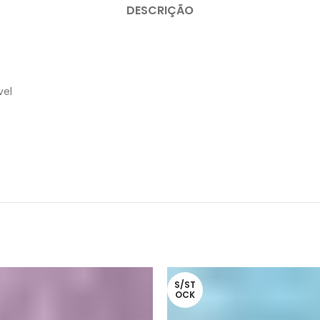
DESCRIÇÃO
vel
S/ST
OCK