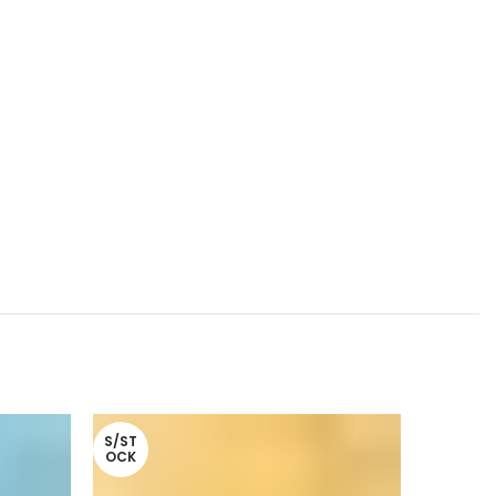
S/ST
OCK