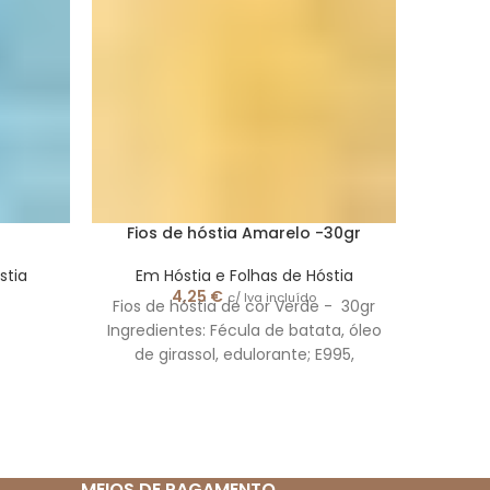
Fios de hóstia Amarelo -30gr
Fl
stia
Em Hóstia e Folhas de Hóstia
Em 
4,25
€
c/ Iva incluído
Fios de hóstia de cor Verde - 30gr
Tam
Ingredientes: Fécula de batata, óleo
apre
de girassol, edulorante; E995,
corantes: E133, E102. Conservar Em
lugar fresco e seco Isento de Glúten
As imagens apresentadas são
meramente ilustrativas
Ingredientes
MEIOS DE PAGAMENTO