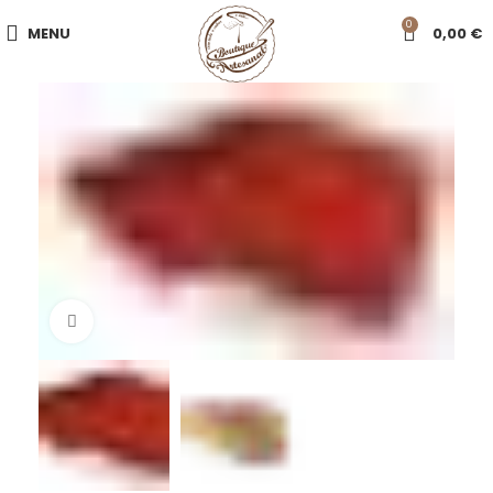
0
MENU
0,00
€
Click to enlarge