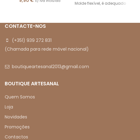
9,90
€
c/ Iva incluído
Molde flexível, é adequado
para forno, geladeira e
resfriador rápido e
adequado
CONTACTE-NOS
(+351) 939 272 831
(Chamada para rede móvel nacional)
boutiqueartesanal2013@gmail.com
BOUTIQUE ARTESANAL
Quem Somos
Loja
Novidades
Promoções
Contactos