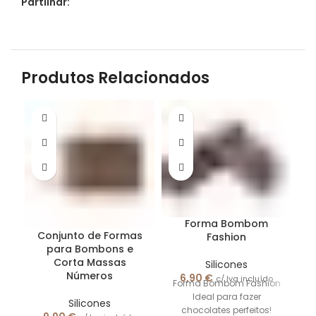
Partilhar:
Produtos Relacionados
Forma Bombom
Conjunto de Formas
Fashion
para Bombons e
Corta Massas
Silicones
Ta
Números
6,90
€
c/ Iva incluído
Forma Bombom Fashion
x
Ideal para fazer
Silicones
chocolates perfeitos!