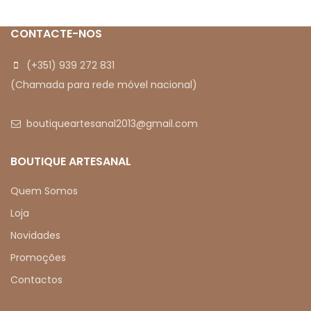
apresentadas são
futebol, bilhar, etc O
meramente
CONTACTE-NOS
(+351) 939 272 831
(Chamada para rede móvel nacional)
boutiqueartesanal2013@gmail.com
BOUTIQUE ARTESANAL
Quem Somos
Loja
Novidades
Promoções
Contactos