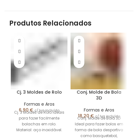
Produtos Relacionados
S/
C
Cj. 3 Moldes de Rolo
Conj. Molde de Bola
3D
Formas e Aros
F
6,90
€
Formas e Aros
c/ Iva incluído
Ta
Cj. 3 Moldes de Rolo Ideais
18,20
€
c/ Iva incluído
para fazer facilmente
Conj. Molde de Bola 3D
bolachas em rolo.
Ideal para fazer bolos em
Material: aço inoxidável.
forma de bola desportiva
As imagens
como basquetebol,