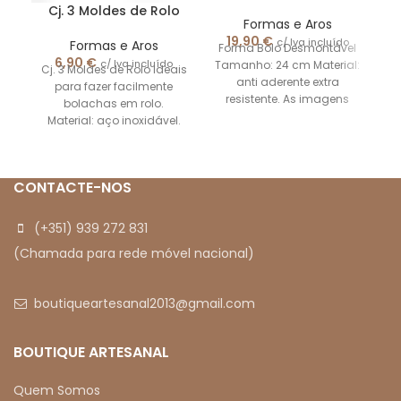
Cj. 3 Moldes de Rolo
Formas e Aros
19,90
€
c/ Iva incluído
Formas e Aros
Forma Bolo Desmontável
6,90
€
c/ Iva incluído
Tamanho: 24 cm Material:
Cj. 3 Moldes de Rolo Ideais
anti aderente extra
para fazer facilmente
resistente. As imagens
bolachas em rolo.
Mã
apresentadas são
Material: aço inoxidável.
meramente ilustrativas.
As imagens
apresentadas são
meramente
CONTACTE-NOS
(+351) 939 272 831
(Chamada para rede móvel nacional)
boutiqueartesanal2013@gmail.com
BOUTIQUE ARTESANAL
Quem Somos