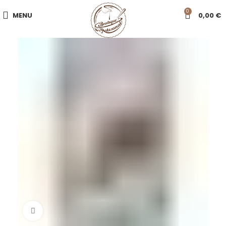
0
MENU
0,00
€
Click to enlarge