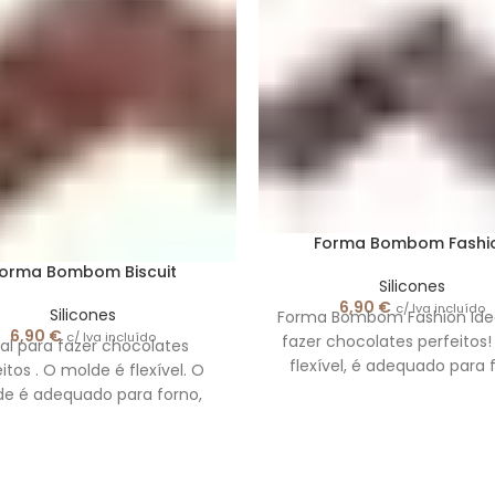
Forma Bombom Fashi
orma Bombom Biscuit
Silicones
6,90
€
c/ Iva incluído
Silicones
Forma Bombom Fashion Idea
6,90
€
c/ Iva incluído
fazer chocolates perfeitos
eal para fazer chocolates
flexível, é adequado para 
itos . O molde é flexível. O
geladeira e resfriador ráp
e é adequado para forno,
adequado
adeira e resfriador rápido