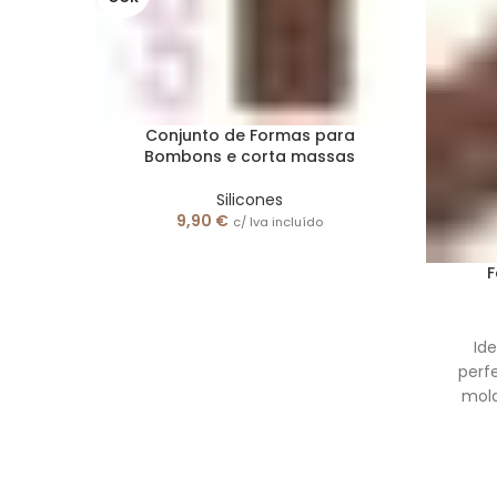
Conjunto de Formas para
Bombons e corta massas
Silicones
9,90
€
c/ Iva incluído
F
Id
perfe
mold
gel