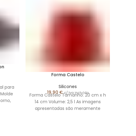
on
Forma Castelo
Forma
prepa
Silicones
l para
forma 
19,90
€
c/ Iva incluído
! Molde
Forma Castelo Tamanho: 20 cm x h
forno,
14 cm Volume: 2,5 l As imagens
ido e
apresentadas são meramente
ilustrativas