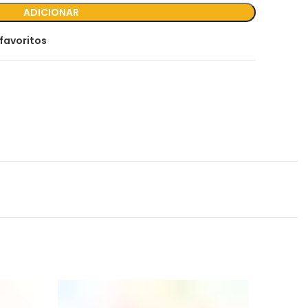
ADICIONAR
favoritos
S/ST
OCK