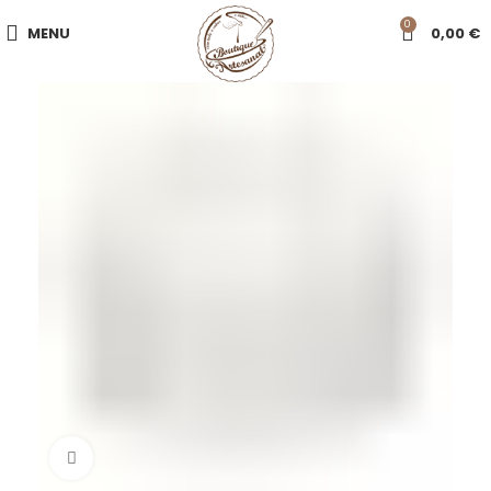
0
MENU
0,00
€
Click to enlarge