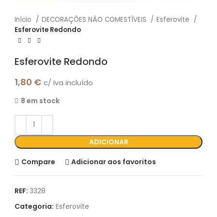
Início
DECORAÇÕES NÂO COMESTÌVEIS
Esferovite
Esferovite Redondo
Esferovite Redondo
1,80
€
c/ Iva incluído
8 em stock
ADICIONAR
Compare
Adicionar aos favoritos
REF:
3328
Categoria:
Esferovite