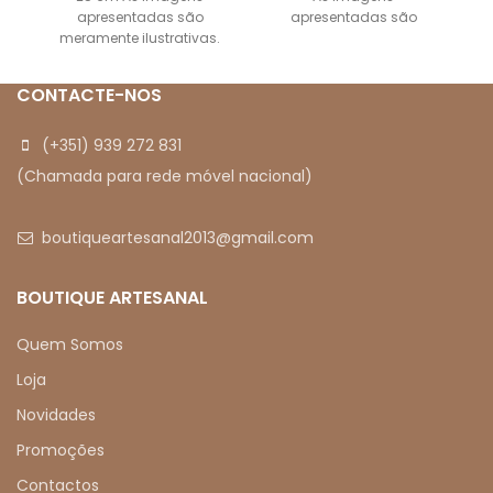
apresentadas são
apresentadas são
meramente ilustrativas.
meramente ilustrativas.
CONTACTE-NOS
(+351) 939 272 831
(Chamada para rede móvel nacional)
boutiqueartesanal2013@gmail.com
BOUTIQUE ARTESANAL
Quem Somos
Loja
Novidades
Promoções
Contactos