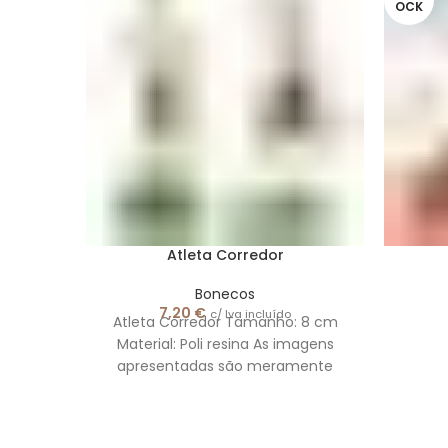
OCK
Atleta Corredor
Bonecos
7,20
€
c/ Iva incluído
Atleta Corredor Tamanho: 8 cm
Material: Poli resina As imagens
apresentadas são meramente
ilustrativas.