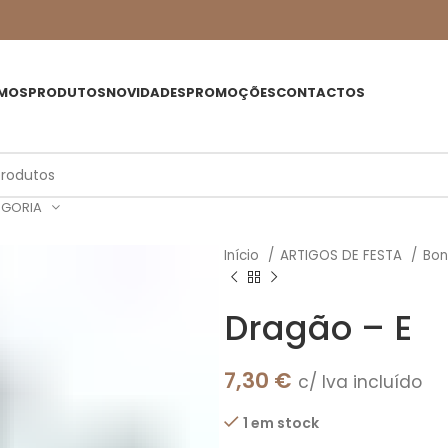
MOS
PRODUTOS
NOVIDADES
PROMOÇÕES
CONTACTOS
EGORIA
Início
ARTIGOS DE FESTA
Bo
Dragão – E
7,30
€
c/ Iva incluído
1 em stock