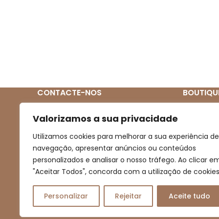
CONTACTE-NOS
BOUTIQU
Quem So
(+351) 939 272 831
Valorizamos a sua privacidade
(Chamada para rede móvel nacional)
Loja
Utilizamos cookies para melhorar a sua experiência de
Novidades
navegação, apresentar anúncios ou conteúdos
boutiqueartesanal2013@gmail.com
personalizados e analisar o nosso tráfego. Ao clicar e
Promoçõe
"Aceitar Todos", concorda com a utilização de cookies
Contacto
Personalizar
Rejeitar
Aceite tudo