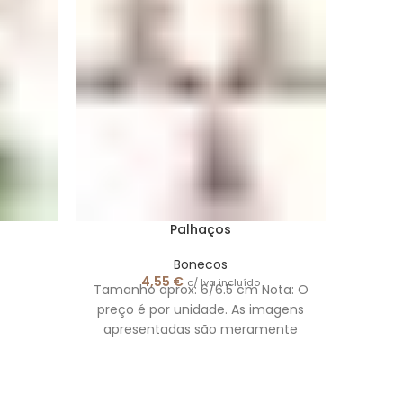
Palhaços
Bonecos
4,55
€
c/ Iva incluído
Tamanho aprox: 6/6.5 cm Nota: O
preço é por unidade. As imagens
apresentadas são meramente
ilustrativas.