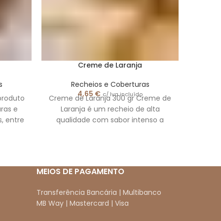
Creme de Laranja
s
Recheios e Coberturas
4,65
€
c/ Iva incluído
produto
Creme de Laranja 300 gr Creme de
Crem
ras e
Laranja é um recheio de alta
rech
, entre
qualidade com sabor intenso a
sabor
laranja. Indicado para todo o tipo de
coberturas e recheios de massas,
tartes folhadas, bolos de Aniversário,
sorvetes, bombons e acabamentos
MEIOS DE PAGAMENTO
em semifrios. Além disso, também
pode ser consumido directamente
Transferência Bancária | Multibanco
no pão, tostas, bolachas etc.
MB Way | Mastercard | Visa