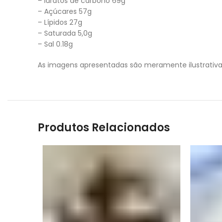
– idratos de carbono 69g
– Açúcares 57g
– Lípidos 27g
– Saturada 5,0g
– Sal 0.18g
As imagens apresentadas são meramente ilustrativa
Produtos Relacionados