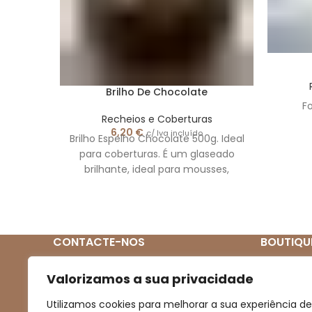
Brilho De Chocolate
F
Recheios e Coberturas
6,20
€
c/ Iva incluído
Brilho Espelho Chocolate 500g. Ideal
para coberturas. É um glaseado
brilhante, ideal para mousses,
semifrios e todo o tipo de cobertura,
estabiliza mais ou menos a 40º.
Parte superior do formulário As
imagens apresentadas são
CONTACTE-NOS
BOUTIQU
meramente ilustrativas
Quem So
(+351) 939 272 831
Valorizamos a sua privacidade
(Chamada para rede móvel nacional)
Loja
Utilizamos cookies para melhorar a sua experiência de