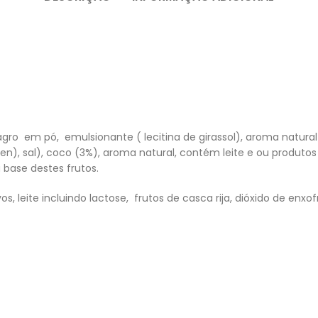
magro em pó, emulsionante ( lecitina de girassol), aroma natural
n), sal), coco (3%), aroma natural, contém leite e ou produtos 
 base destes frutos.
s, leite incluindo lactose, frutos de casca rija, dióxido de enxofr