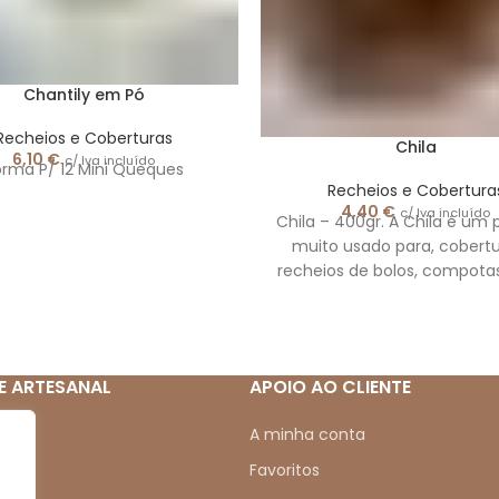
Chantily em Pó
Recheios e Coberturas
Chila
6,10
€
c/ Iva incluído
orma P/ 12 Mini Queques
Recheios e Cobertura
4,40
€
c/ Iva incluído
Chila – 400gr. A Chila é um 
muito usado para, cobertu
recheios de bolos, compotas
outros. Ingredientes:
E ARTESANAL
APOIO AO CLIENTE
mos
A minha conta
Favoritos