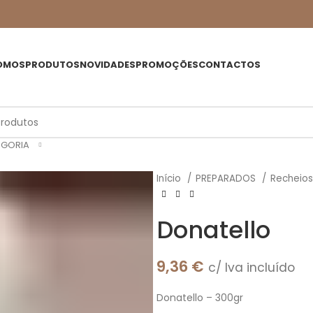
OMOS
PRODUTOS
NOVIDADES
PROMOÇÕES
CONTACTOS
EGORIA
Início
PREPARADOS
Recheios
Donatello
9,36
€
c/ Iva incluído
Donatello – 300gr