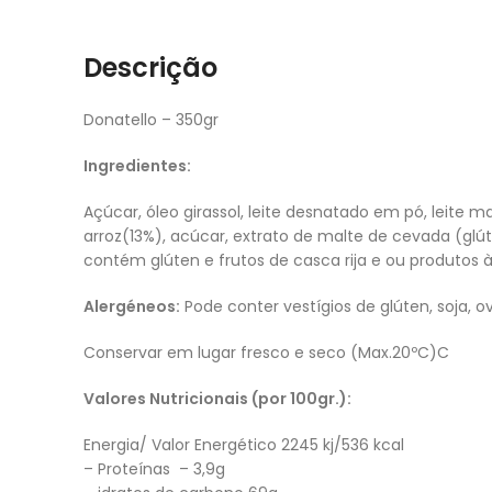
Descrição
Donatello – 350gr
Ingredientes:
Açúcar, óleo girassol, leite desnatado em pó, leite 
arroz(13%), acúcar, extrato de malte de cevada (glúte
contém glúten e frutos de casca rija e ou produtos à
Alergéneos:
Pode conter vestígios de glúten, soja, ovo
Conservar em lugar fresco e seco (Max.20ºC)C
Valores Nutricionais (por 100gr.):
Energia/ Valor Energético 2245 kj/536 kcal
– Proteínas – 3,9g