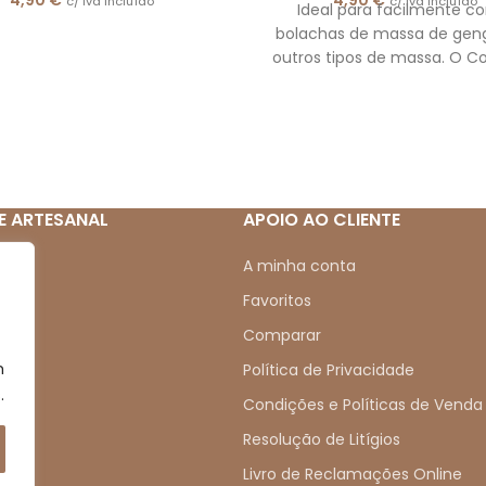
c/ Iva incluído
c/ Iva incluído
Ideal para facilmente co
bolachas de massa de geng
outros tipos de massa. O C
contém: 6 tamanhos difer
E ARTESANAL
APOIO AO CLIENTE
mos
A minha conta
Favoritos
Comparar
m
s
Política de Privacidade
.
s
Condições e Políticas de Venda
Resolução de Litígios
Livro de Reclamações Online