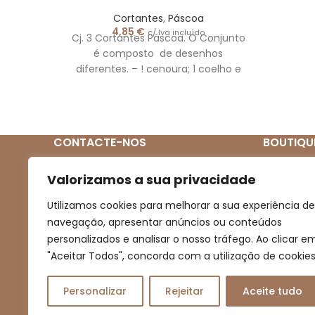
Cortantes
,
Páscoa
4,85
€
c/ Iva incluído
Cj. 3 Cortantes Páscoa. O Conjunto
é composto de desenhos
diferentes. – ! cenoura; 1 coelho e
um pintainho. As
CONTACTE-NOS
BOUTIQU
Quem So
(+351) 939 272 831
Valorizamos a sua privacidade
(Chamada para rede móvel nacional)
Loja
Utilizamos cookies para melhorar a sua experiência de
Novidades
navegação, apresentar anúncios ou conteúdos
boutiqueartesanal2013@gmail.com
personalizados e analisar o nosso tráfego. Ao clicar e
Promoçõe
"Aceitar Todos", concorda com a utilização de cookies
Contacto
Personalizar
Rejeitar
Aceite tudo