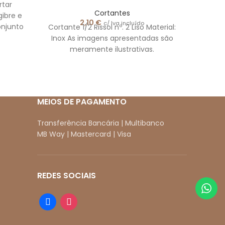
rtar
Cortantes
ibre e
2,10
€
c/ Iva incluído
onjunto
Cortante 1/2 Rissol nº. 2 Liso Material:
Cortante
entes.
Inox As imagens apresentadas são
Inox A
meramente ilustrativas.
m
MEIOS DE PAGAMENTO
Transferência Bancária | Multibanco
MB Way | Mastercard | Visa
REDES SOCIAIS
facebook
instagram