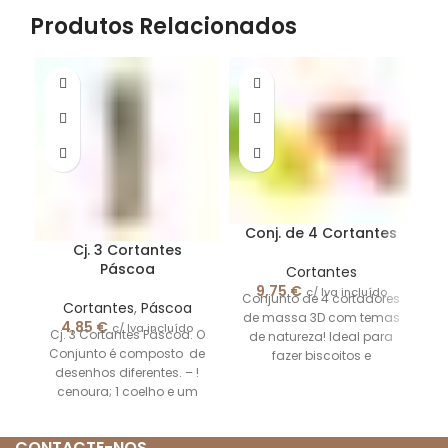
Produtos Relacionados
Conj. de 4 Cortantes
Cj. 3 Cortantes
Páscoa
Cortantes
9,75
€
c/ Iva incluído
Conjunto de 4 cortadores
Cortantes
,
Páscoa
l
de massa 3D com temas
4,85
€
c/ Iva incluído
Cj. 3 Cortantes Páscoa. O
de natureza! Ideal para
Qu
Conjunto é composto de
fazer biscoitos e
desenhos diferentes. – !
decorações de bolos, seja
cenoura; 1 coelho e um
pintainho. As
CONTACTE-NOS