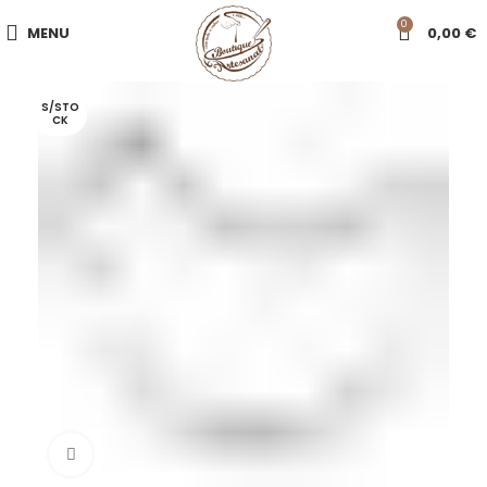
0
MENU
0,00
€
S/STO
CK
Click to enlarge