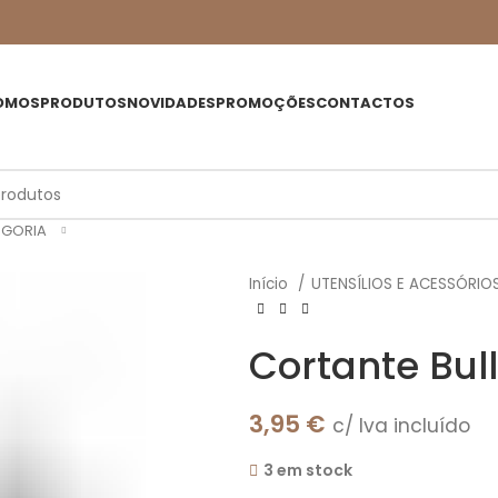
OMOS
PRODUTOS
NOVIDADES
PROMOÇÕES
CONTACTOS
EGORIA
Início
UTENSÍLIOS E ACESSÓRIO
Cortante Bul
3,95
€
c/ Iva incluído
3 em stock