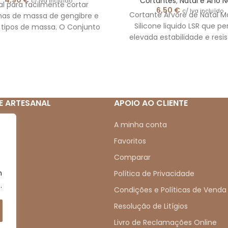
Cortantes
,
Natal e Ano 
c/ Iva incluído
al para facilmente cortar
6,50
€
c/ Iva incluído
Cortante Árvore de Natal Ma
has de massa de gengibre e
Silicone liquido LSR que p
 tipos de massa. O Conjunto
elevada estabilidade e resi
m: 6 tamanhos diferentes.
térmica em comparação 
silicone
E ARTESANAL
APOIO AO CLIENTE
mos
A minha conta
Favoritos
Comparar
m
s
Política de Privacidade
.
s
Condições e Políticas de Venda
Resolução de Litígios
Livro de Reclamações Online