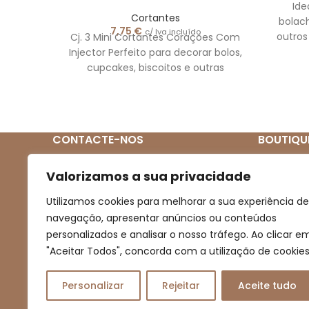
Ide
Cortantes
bolac
7,75
€
c/ Iva incluído
outros
Cj. 3 Mini Cortantes Corações Com
conté
Injector Perfeito para decorar bolos,
cupcakes, biscoitos e outras
guloseimas. Este conjunto contém
três
CONTACTE-NOS
BOUTIQU
Quem So
(+351) 939 272 831
Valorizamos a sua privacidade
(Chamada para rede móvel nacional)
Loja
Utilizamos cookies para melhorar a sua experiência de
Novidades
navegação, apresentar anúncios ou conteúdos
boutiqueartesanal2013@gmail.com
personalizados e analisar o nosso tráfego. Ao clicar e
Promoçõe
"Aceitar Todos", concorda com a utilização de cookies
Contacto
Personalizar
Rejeitar
Aceite tudo