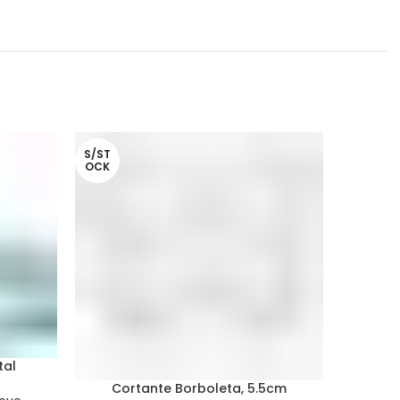
S/ST
OCK
tal
Cortante Borboleta, 5.5cm
Cor