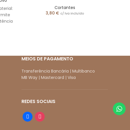
Novo
Cortantes
terial:
3,80
€
c/ Iva incluído
ermite
Co
stência
Taman
com o
apre
MEIOS DE PAGAMENTO
Transferência Bancária | Multibanco
MB Way | Mastercard | Visa
REDES SOCIAIS
facebook
instagram