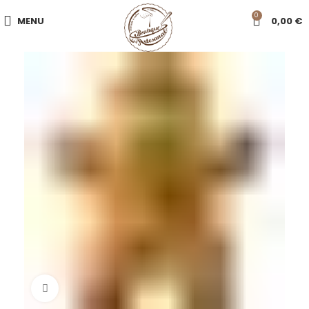
0
MENU
0,00
€
Click to enlarge