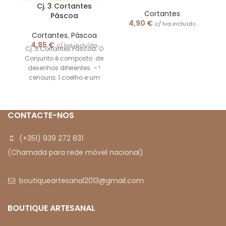
Cj. 3 Cortantes
Cortantes
Páscoa
4,90
€
c/ Iva incluído
C
Cortantes
,
Páscoa
d
4,85
€
c/ Iva incluído
Cj. 3 Cortantes Páscoa. O
Conjunto é composto de
desenhos diferentes. – !
de
cenoura; 1 coelho e um
pintainho. As
CONTACTE-NOS
(+351) 939 272 831
(Chamada para rede móvel nacional)
boutiqueartesanal2013@gmail.com
BOUTIQUE ARTESANAL