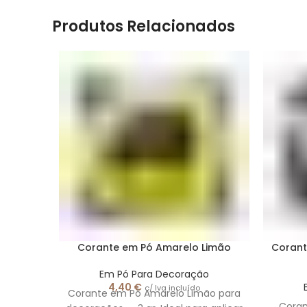
Produtos Relacionados
Corante em Pó Amarelo Limão
Corant
Em Pó Para Decoração
4,40
€
c/ Iva incluído
Corante em Pó Amarelo Limão para
Coran