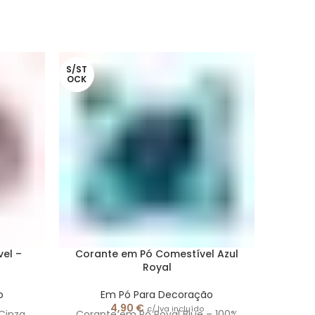
S/ST
OCK
el –
Corante em Pó Comestível Azul
Corant
Royal
o
Em Pó Para Decoração
4,90
€
c/ Iva incluído
Cinza
Corante em Pó Royal Blue – 100%
Coran