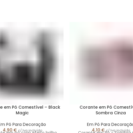
e em Pó Comestível – Black
Corante em Pó Comestív
Magic
Sombra Cinza
Em Pó Para Decoração
Em Pó Para Decoraçã
4,90
€
4,10
€
c/ Iva incluído
c/ Iva incluído
te em pó com efeito brilho
Corante em Pó - Sombra 