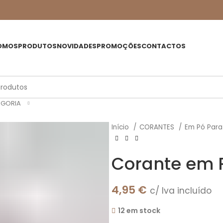
OMOS
PRODUTOS
NOVIDADES
PROMOÇÕES
CONTACTOS
EGORIA
Início
CORANTES
Em Pó Par
Corante em 
4,95
€
c/ Iva incluído
12 em stock