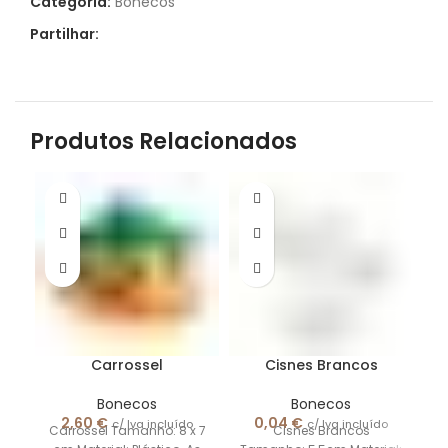
Categoria:
Bonecos
Partilhar:
Produtos Relacionados
Carrossel
Cisnes Brancos
Bonecos
Bonecos
2,60
€
0,04
€
c/ Iva incluído
c/ Iva incluído
Carrossel Tamanho: 8 x 7
Cisnes Brancos