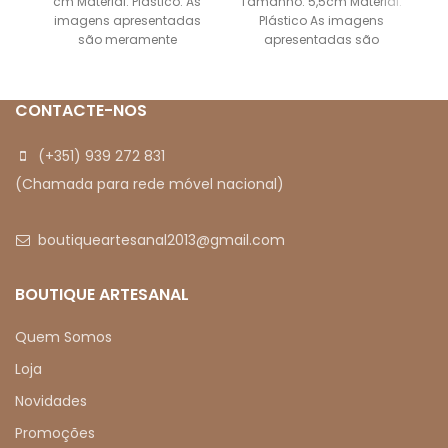
cm Material: Plástico. As
Tamanho: 5,5cm Material:
C
imagens apresentadas
Plástico As imagens
são meramente
apresentadas são
B
ilustrativas.
meramente ilustrativas.
CONTACTE-NOS
(+351) 939 272 831
(Chamada para rede móvel nacional)
boutiqueartesanal2013@gmail.com
BOUTIQUE ARTESANAL
Quem Somos
Loja
Novidades
Promoções