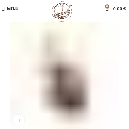
0
MENU
0,00
€
Click to enlarge