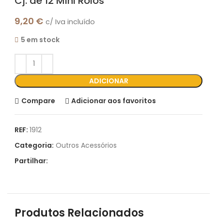
Cj. de 12 Mini Rolos
9,20
€
c/ Iva incluído
5 em stock
ADICIONAR
Compare
Adicionar aos favoritos
REF:
1912
Categoria:
Outros Acessórios
Partilhar:
Produtos Relacionados