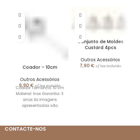
Conjunto de Moldes
Custard 4pcs
Outros Acessórios
C
7,90
€
c/ Iva incluído
Coador – 10cm
lí
Outros Acessórios
mi
6,90
€
c/ Iva incluído
Coador Tamanho: 10 cm
Material: Inox Garantia: 3
anos As imagens
apresentadas são
meramente ilustrativas.
CONTACTE-NOS