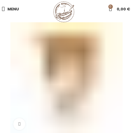
0
MENU
0,00
€
Click to enlarge