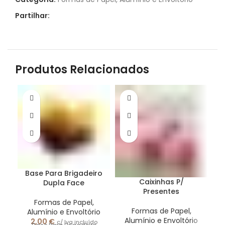
Partilhar:
Produtos Relacionados
Base Para Brigadeiro
Caixinhas P/
Dupla Face
Presentes
Formas de Papel,
C
Formas de Papel,
Alumínio e Envoltório
Alumínio e Envoltório
2,00
€
c/ Iva incluído