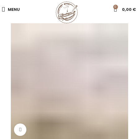
0
MENU
0,00
€
Click to enlarge