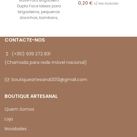
Base Para Brigadeiro
0,20
€
c/ Iva incluído
Dupla Face Ideais para
brigadeiros, pequenos
docinhos, bombons,
trufas, entre outros.
Quantidade: 20 Unidades
Tamanho: 3,3 x
CONTACTE-NOS
(+351) 939 272 831
(Chamada para rede móvel nacional)
boutiqueartesanal2013@gmail.com
BOUTIQUE ARTESANAL
Quem Somos
Loja
Novidades