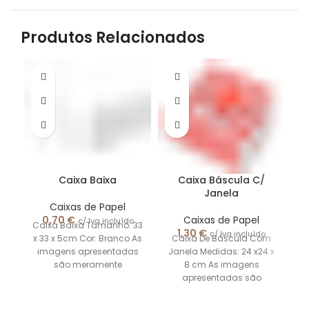
Produtos Relacionados
Caixa Baixa
Caixa Báscula C/
Janela
Caixas de Papel
0,70
€
Caixas de Papel
c/ Iva incluído
Caixa Baixa Tamanho: 33
1,30
€
c/ Iva incluído
x 33 x 5cm Cor: Branco As
Caixa De Báscula Com
imagens apresentadas
Janela Medidas: 24 x24 x
J
são meramente
8 cm As imagens
ilustrativas
apresentadas são
meramente ilustrativas