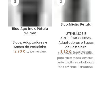
Bico Médio Pétala
B
Bico Aço Inox, Pétala
24 mm
UTENSÍLIOS E
ACESSÓRIOS
,
Bicos,
Bicos, Adaptadores e
Adaptadores e Sacos
B
Sacos de Pasteleiro
de Pasteleiro
2
2,90
€
3,90
€
c/ Iva incluído
c/ Iva incluído
Bico Médio Pétala Perfeito
r
para fazer rosas, amores-
pr
perfeitos, flores e babados,
fitas e vieiras. Tamanho:
2,4 cm de diâmetro na