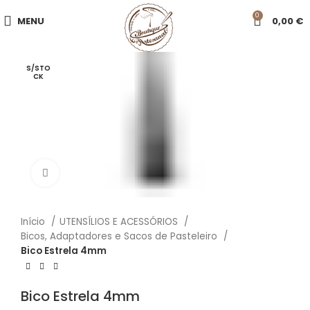
0
MENU
0,00
€
S/STO
CK
Click to enlarge
Início
UTENSÍLIOS E ACESSÓRIOS
Bicos, Adaptadores e Sacos de Pasteleiro
Bico Estrela 4mm
Bico Estrela 4mm