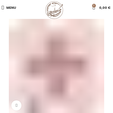
0
MENU
0,00
€
Click to enlarge