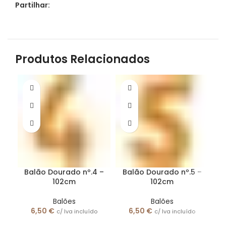
Partilhar:
Produtos Relacionados
Balão Dourado nº.4 –
Balão Dourado nº.5 –
B
102cm
102cm
Balões
Balões
6,50
€
6,50
€
c/ Iva incluído
c/ Iva incluído
B