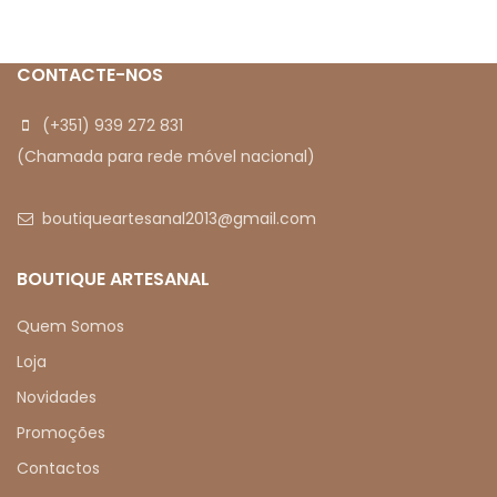
aprox. 15 – 23,5 cm de
festas. O
altura. Conteúdo:
CONTACTE-NOS
(+351) 939 272 831
(Chamada para rede móvel nacional)
boutiqueartesanal2013@gmail.com
BOUTIQUE ARTESANAL
Quem Somos
Loja
Novidades
Promoções
Contactos