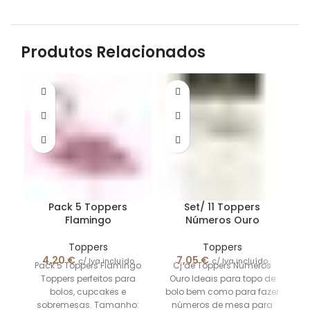
Produtos Relacionados
Pack 5 Toppers
Set/ 11 Toppers
Flamingo
Números Ouro
Toppers
Toppers
4,20
€
7,05
€
c/ Iva incluído
c/ Iva incluído
Pack 5 Toppers Flamingo
Cj de Toppers Números
Toppers perfeitos para
Ouro Ideais para topo de
bolos, cupcakes e
bolo bem como para fazer
sobremesas. Tamanho:
números de mesa para