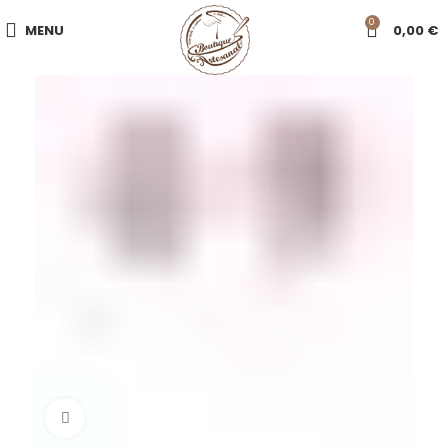
0
MENU
0,00
€
Click to enlarge