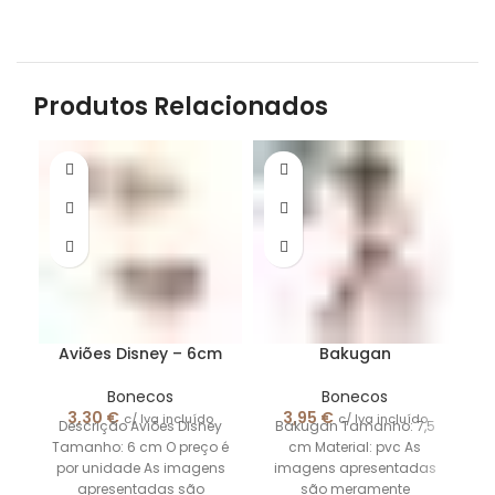
Produtos Relacionados
Aviões Disney – 6cm
Bakugan
Bonecos
Bonecos
3,30
€
3,95
€
c/ Iva incluído
c/ Iva incluído
Descrição Aviões Disney
Bakugan Tamanho: 7,5
Tamanho: 6 cm O preço é
cm Material: pvc As
por unidade As imagens
imagens apresentadas
apresentadas são
são meramente