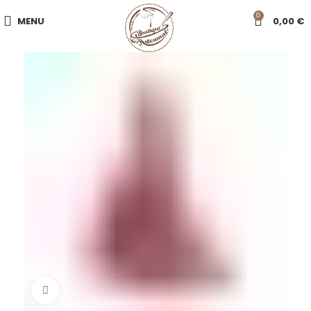
0
MENU
0,00
€
Click to enlarge